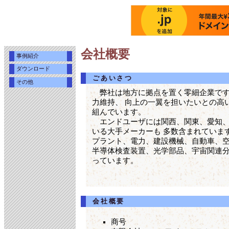
会社概要
事例紹介
ダウンロード
ごあいさつ
その他
弊社は地方に拠点を置く零細企業です
力維持、 向上の一翼を担いたいとの高
組んでいます。
エンドユーザには関西、関東、愛知、
いる大手メーカーも 多数含まれていま
プラント、電力、建設機械、自動車、空
半導体検査装置、光学部品、宇宙関連
っています。
会社概要
商号