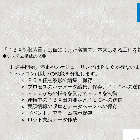
「ＰＢＸ制御装置」は仮につけた名前で、本来はある工程を
◆システム構成の概要
運手開始／停止やスケジューリングはＰＬＣが行ないま
パソコンは以下の機能を分担します。
ＰＢＸ任意波形の編集、保存
プロセスのパラメータ編集、保存、ＰＬＣへの送
ＰＬＣからの指令を受けてＰＢＸを制御
運転中のＰＢＸ出力測定とＰＬＣへの送信
実績情報の収集とデータベースへの保存
イベント、アラーム表示保存
ロット実績データ作成