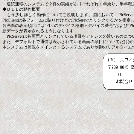
連続運転のシステムで２件の実績がありそれぞれ１年余り、半年程度の
◆ＤＬＬの動作概要
もう少し詳しく動作についてご説明します。図において PlcServer、Pl
PlcClientは各フォームに貼り付けどのPlcSerevrとリンクするかを指
各画面の表示項目には“PLCのデバイス種別＋デバイス番号”および“Pl
新データが表示されるようになります
PlcServerは各画面とリンクしている項目をアドレスの近いもの
また、デフォルトで通信は表示されている画面の項目についてだけ実
本システムは監視をメインとするシステムであり制御のリアルタイム